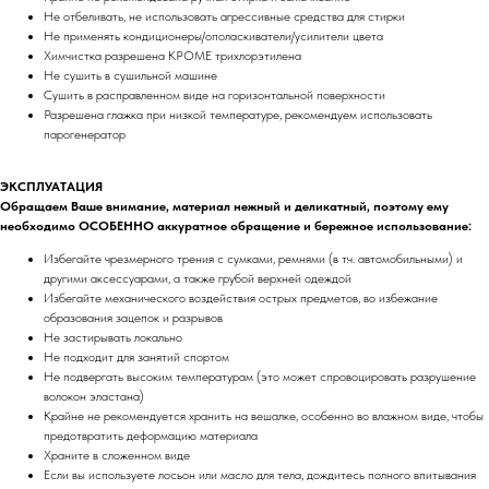
Не отбеливать, не использовать агрессивные средства для стирки
Не применять кондиционеры/ополаскиватели/усилители цвета
Химчистка разрешена КРОМЕ трихлорэтилена
Не сушить в сушильной машине
Сушить в расправленном виде на горизонтальной поверхности
Разрешена глажка при низкой температуре, рекомендуем использовать
парогенератор
ЭКСПЛУАТАЦИЯ
Обращаем Ваше внимание, материал нежный и деликатный, поэтому ему
необходимо ОСОБЕННО аккуратное обращение и бережное использование:
Избегайте чрезмерного трения с сумками, ремнями (в т.ч. автомобильными) и
другими аксессуарами, а также грубой верхней одеждой
Избегайте механического воздействия острых предметов, во избежание
образования зацепок и разрывов
Не застирывать локально
Не подходит для занятий спортом
Не подвергать высоким температурам (это может спровоцировать разрушение
волокон эластана)
Крайне не рекомендуется хранить на вешалке, особенно во влажном виде, чтобы
предотвратить деформацию материала
Храните в сложенном виде
Если вы используете лосьон или масло для тела, дождитесь полного впитывания