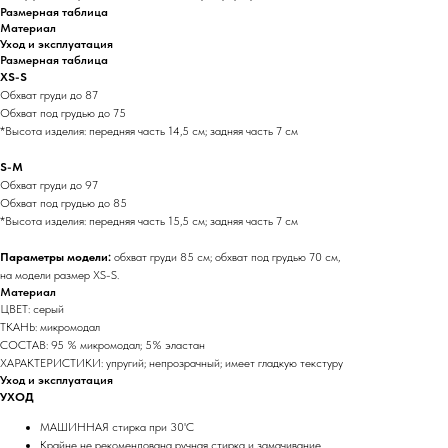
Размерная таблица
Материал
Уход и эксплуатация
Размерная таблица
XS-S
Обхват груди до 87
Обхват под грудью до 75
*Высота изделия: передняя часть 14,5 см; задняя часть 7 см
S-M
Обхват груди до 97
Обхват под грудью до 85
*Высота изделия: передняя часть 15,5 см; задняя часть 7 см
Параметры модели:
обхват груди 85 см; обхват под грудью 70 см,
на модели размер XS-S.
Материал
ЦВЕТ: серый
ТКАНЬ: микромодал
СОСТАВ: 95 % микромодал; 5% эластан
ХАРАКТЕРИСТИКИ: упругий; непрозрачный; имеет гладкую текстуру
Уход и эксплуатация
УХОД
МАШИННАЯ стирка при 30'C
Крайне не рекомендована ручная стирка и замачивание