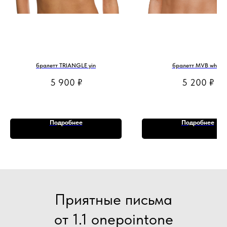
бралетт TRIANGLE yin
бралетт MVB white
5 900
₽
5 200
₽
Подробнее
Подробнее
Приятные письма
от 1.1 onepointone