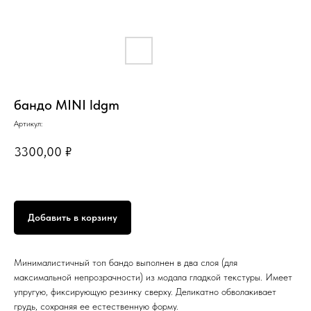
бандо MINI ldgm
Артикул:
3300,00
₽
Добавить в корзину
Минималистичный топ бандо выполнен в два слоя (для
максимальной непрозрачности) из модала гладкой текстуры. Имеет
упругую, фиксирующую резинку сверху. Деликатно обволакивает
грудь, сохраняя ее естественную форму.