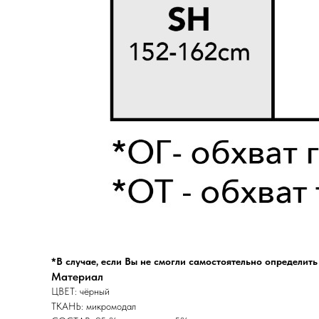
*В случае, если Вы не смогли самостоятельно определит
Материал
ЦВЕТ: чёрный
ТКАНЬ: микромодал