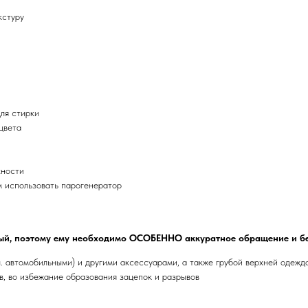
кстуру
ля стирки
цвета
хности
м использовать парогенератор
ый, поэтому ему необходимо ОСОБЕННО аккуратное обращение и б
ч. автомобильными) и другими аксессуарами, а также грубой верхней одежд
, во избежание образования зацепок и разрывов