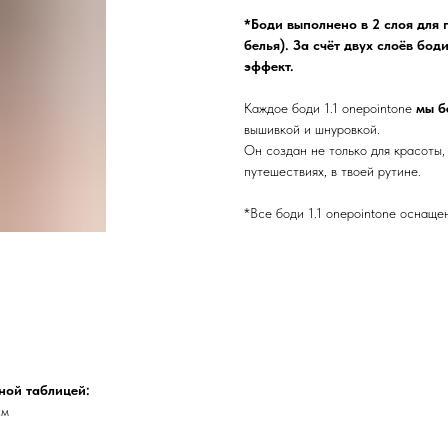
*Боди выполнено в 2 слоя для 
белья). За счёт двух слоёв бо
эффект.
Каждое боди 1.1 onepointone
мы б
вышивкой и шнуровкой.
Он создан не только для красоты, 
путешествиях, в твоей рутине.
*Все боди 1.1 onepointone оснащ
ной таблицей:
см