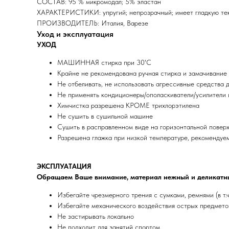
СОСТАВ: 95 % микромодал; 5% эластан
ХАРАКТЕРИСТИКИ: упругий; непрозрачный; имеет гладкую те
ПРОИЗВОДИТЕЛЬ: Италия, Варезе
Уход и эксплуатация
УХОД
МАШИННАЯ стирка при 30'C
Крайне не рекомендована ручная стирка и замачивание
Не отбеливать, не использовать агрессивные средства д
Не применять кондиционеры/ополаскиватели/усилители 
Химчистка разрешена КРОМЕ трихлорэтилена
Не сушить в сушильной машине
Сушить в расправленном виде на горизонтальной повер
Разрешена глажка при низкой температуре, рекомендуе
ЭКСПЛУАТАЦИЯ
Обращаем Ваше внимание, материал нежный и деликатн
Избегайте чрезмерного трения с сумками, ремнями (в т.
Избегайте механического воздействия острых предметов
Не застирывать локально
Не подходит для занятий спортом