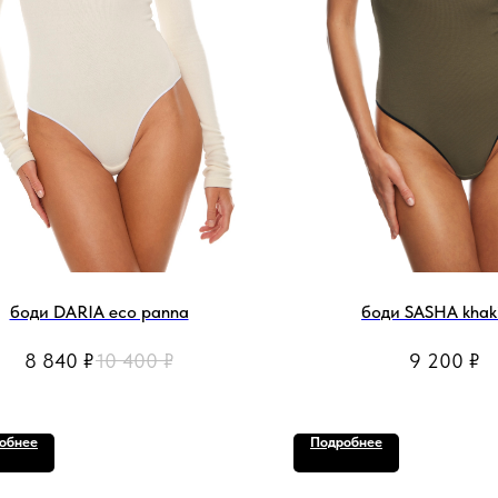
боди DARIA eco panna
боди SASHA khaki
8 840
₽
10 400
₽
9 200
₽
обнее
Подробнее