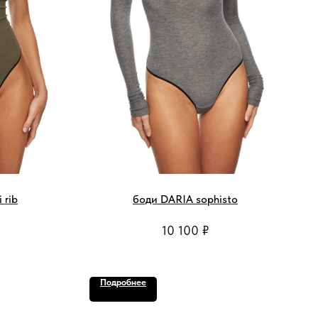
 rib
боди DARIA sophisto
10 100
₽
Подробнее