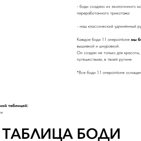
- боди создано из экологичного 
переработанного трикотажа
- наш классический удлинённый р
Каждое боди 1.1 onepointone
мы б
вышивкой и шнуровкой.
Он создан не только для красоты, 
путешествиях, в твоей рутине.
*Все боди 1.1 onepointone оснащ
ной таблицей:
см