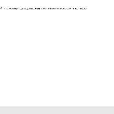
ой т.к. материал подвержен скатыванию волокон в катышки