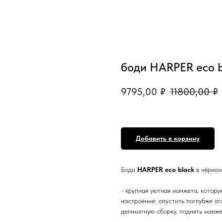
боди HARPER eco b
9795,00
₽
11800,00
₽
Добавить в корзину
Боди
HARPER eco black
в чёрном
- крупная уютная манжета, котор
настроение: опустить поглубже ог
деликатную сборку, поднять манже