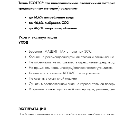
Ткань ECOTEC® это инновационный, экологичный материа
традиционным методом) сохраняет
до 61,6% потребление воды
до 46,6% выбросов CO2
до 46,9% энергопотребления
Уход и эксплуатация
УХОД
Бережная МАШИННАЯ стирка при 30'C
Крайне не рекомендована ручная стирка и замачивание
Не отбеливать, не использовать агрессивные средства д
Не применять кондиционеры/ополаскиватели/усилители 
Химчистка разрешена КРОМЕ трихлорэтилена
Не сушить в сушильной машине
Сушить в расправленном виде на горизонтальной повер
Разрешена глажка при низкой температуре, рекомендуе
ЭКСПЛУАТАЦИЯ
Для более длительного срока службы изделия необходимо акку