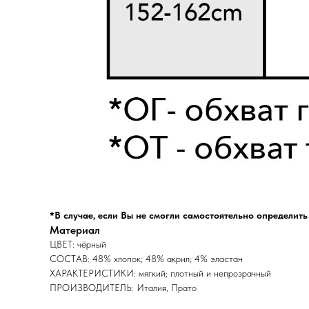
*В случае, если Вы не смогли самостоятельно определит
Материал
ЦВЕТ: чёрный
СОСТАВ: 48% хлопок; 48% акрил; 4% эластан
ХАРАКТЕРИСТИКИ: мягкий; плотный и непрозрачный
ПРОИЗВОДИТЕЛЬ: Италия, Прато