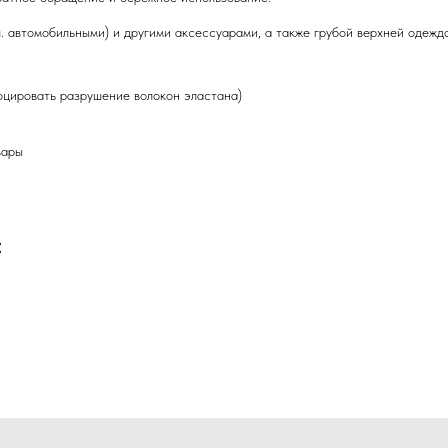
ч. автомобильными) и другими аксессуарами, а также грубой верхней одежд
оцировать разрушение волокон эластана)
вары
: