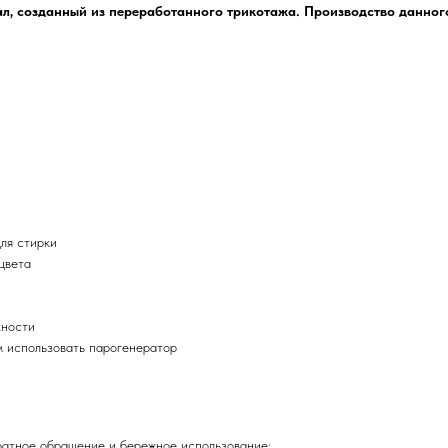
л, созданный из переработанного трикотажа. Производство данног
ля стирки
цвета
хности
м использовать парогенератор
ратное обращение и бережное использование: