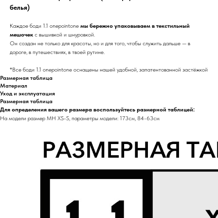
белья)
Каждое боди 1.1 onepointone
мы бережно упаковываем в текстильный
мешочек
с вышивкой и шнуровкой.
Он создан не только для красоты, но и для того, чтобы служить дальше — в
дороге, в путешествиях, в твоей рутине.
*Все боди 1.1 onepointone оснащены нашей удобной, запатентованной застёжкой
Размерная таблица
Материал
Уход и эксплуатация
Размерная таблица
Для определения вашего размера воспользуйтесь размерной таблицей:
На модели размер MH XS-S, параметры модели: 173см, 84-63см