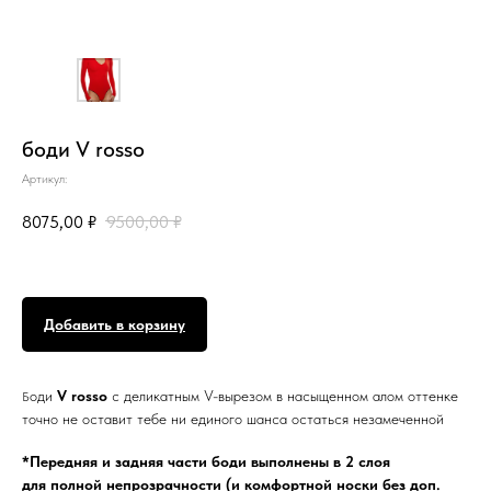
боди V rosso
Артикул:
8075,00
₽
9500,00
₽
Добавить в корзину
оди
V rosso
с деликатным V-вырезом в насыщенном алом оттенке
Б
точно не оставит тебе ни единого шанса остаться незамеченной
*Передняя и задняя части боди выполнены в 2 слоя
для полной непрозрачности (и комфортной носки без доп.