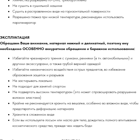
Не сушить в сушильной машине
Сушить в расправленном виде на горизонтальной поверхности
Разрешена глажка при низкой температуре, рекомендуем использовать
парогенератор
ЭКСПЛУАТАЦИЯ
Обращаем Ваше внимание, материал нежный и деликатный, поэтому ему
необходимо ОСОБЕННО аккуратное обращение и бережное использование:
Избегайте чрезмерного трения с сумками, ремнями (в т.ч. автомобильными) и
другими аксессуарами, а также грубой верхней одеждой
Избегайте механического воздействия острых предметов, во избежание
образования зацепок и разрывов
Не застирывать локально
Не подходит для занятий спортом
Не подвергать высоким температурам (это может спровоцировать разрушение
волокон эластана)
Крайне не рекомендуется хранить на вешалке, особенно во влажном виде, чтобы
предотвратить деформацию материала
Храните в сложенном виде
Если вы используете лосьон или масло для тела, дождитесь полного впитывания
косметического средства, прежде чем надеть боди