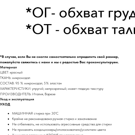
*В случае, если Вы не смогли самостоятельно определить свой размер,
пожалуйста свяжитесь с нами и мы с радостью Вас проконсультируем.
Материал
ЦВЕТ: красный
ТКАНЬ: микромодал
СОСТАВ: 95 % микромодал; 5% эластан
ХАРАКТЕРИСТИКИ: упругий; непрозрачный; имеет гладкую текстуру
ПРОИЗВОДИТЕЛЬ: Италия, Варезе
Уход и эксплуатация
УХОД
МАШИННАЯ стирка при 30'C
Крайне не рекомендована ручная стирка и замачивание
Не отбеливать, не использовать агрессивные средства для стирки
Не применять кондиционеры/ополаскиватели/усилители цвета
Химчистка разрешена КРОМЕ трихлорэтилена