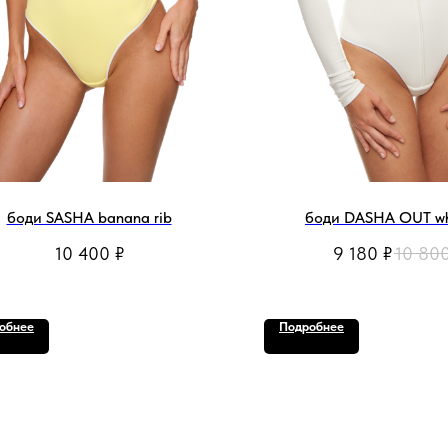
боди SASHA banana rib
боди DASHA OUT whi
10 400
₽
9 180
₽
10 80
обнее
Подробнее