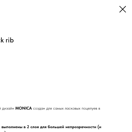
 rib
й дизайн
MONICA
создан для самых ласковых поцелуев в
 выполнены в 2 слоя для большей непрозрачности (и