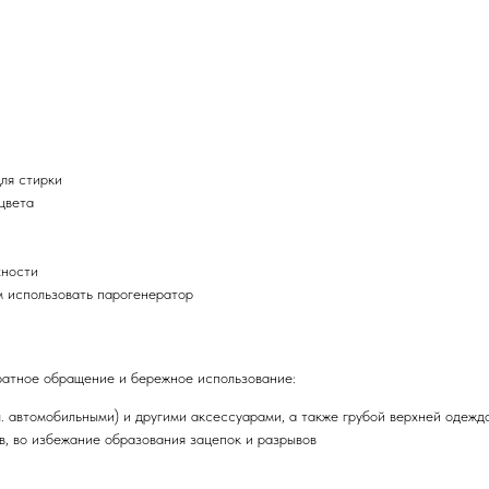
ля стирки
цвета
хности
м использовать парогенератор
ратное обращение и бережное использование:
ч. автомобильными) и другими аксессуарами, а также грубой верхней одежд
, во избежание образования зацепок и разрывов