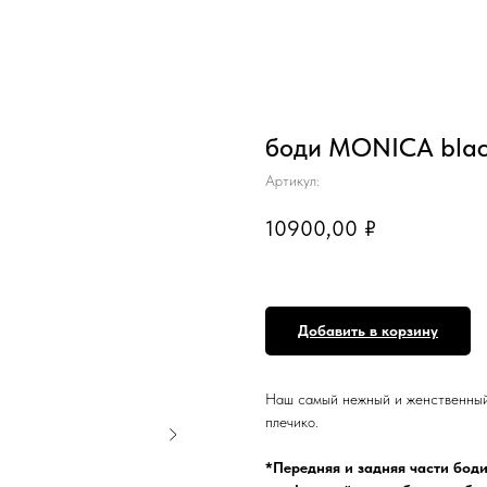
боди MONICA black
Артикул:
10900,00
₽
Добавить в корзину
Наш самый нежный и женственны
плечико.
*Передняя и задняя части боди