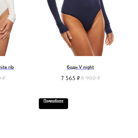
te rib
боди V night
0
₽
7 565
₽
8 900
₽
Подробнее