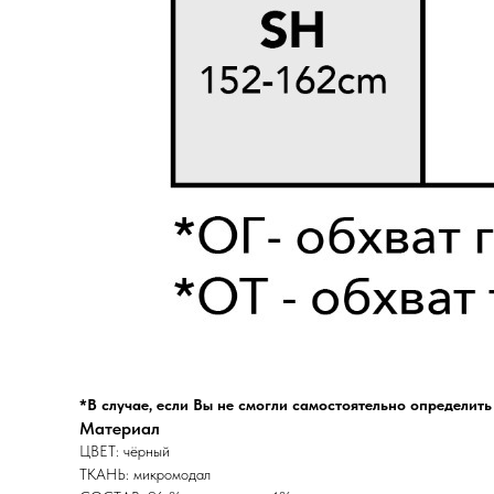
*В случае, если Вы не смогли самостоятельно определит
Материал
ЦВЕТ: чёрный
ТКАНЬ: микромодал