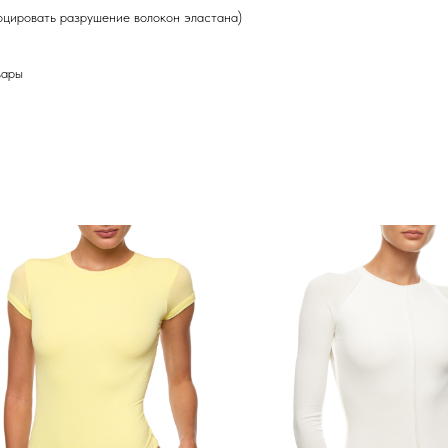
оцировать разрушение волокон эластана)
вары