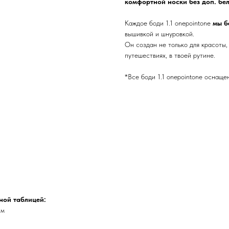
комфортной носки без доп. бел
Каждое боди 1.1 onepointone
мы б
вышивкой и шнуровкой.
Он создан не только для красоты, 
путешествиях, в твоей рутине.
*Все боди 1.1 onepointone оснащ
ной таблицей:
см