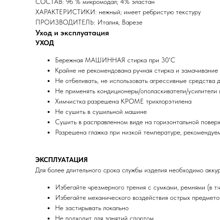
СОСТАВ: 96 % микромодал; 4% эластан
ХАРАКТЕРИСТИКИ: нежный; имеет ребристую текстуру
ПРОИЗВОДИТЕЛЬ: Италия, Варезе
Уход и эксплуатация
УХОД
Бережная МАШИННАЯ стирка при 30'C
Крайне не рекомендована ручная стирка и замачивание
Не отбеливать, не использовать агрессивные средства д
Не применять кондиционеры/ополаскиватели/усилители 
Химчистка разрешена КРОМЕ трихлорэтилена
Не сушить в сушильной машине
Сушить в расправленном виде на горизонтальной повер
Разрешена глажка при низкой температуре, рекомендуе
ЭКСПЛУАТАЦИЯ
Для более длительного срока службы изделия необходимо акку
Избегайте чрезмерного трения с сумками, ремнями (в т.
Избегайте механического воздействия острых предметов
Не застирывать локально
Не подходит для занятий спортом