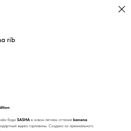
a rib
dition
зайн боди
SASHA
в новом летнем оттенке
banana
.
андартный вырез горловины. Создано из премиального