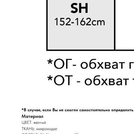
*В случае, если Вы не смогли самостоятельно определит
Материал
ЦВЕТ: жёлтый
ТКАНЬ: микромодал