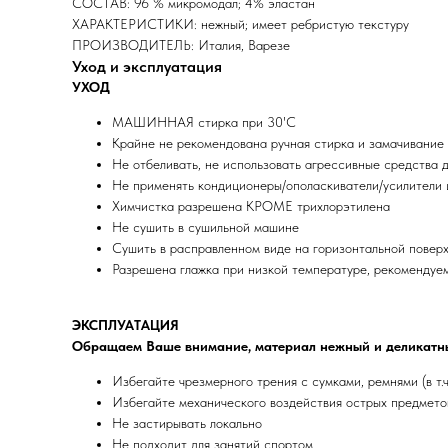
СОСТАВ: 96 % микромодал; 4% эластан
ХАРАКТЕРИСТИКИ: нежный; имеет ребристую текстуру
ПРОИЗВОДИТЕЛЬ: Италия, Варезе
Уход и эксплуатация
УХОД
МАШИННАЯ стирка при 30'C
Крайне не рекомендована ручная стирка и замачивание
Не отбеливать, не использовать агрессивные средства д
Не применять кондиционеры/ополаскиватели/усилители 
Химчистка разрешена КРОМЕ трихлорэтилена
Не сушить в сушильной машине
Сушить в расправленном виде на горизонтальной повер
Разрешена глажка при низкой температуре, рекомендуе
ЭКСПЛУАТАЦИЯ
Обращаем Ваше внимание, материал нежный и деликатн
Избегайте чрезмерного трения с сумками, ремнями (в т.
Избегайте механического воздействия острых предметов
Не застирывать локально
Не подходит для занятий спортом