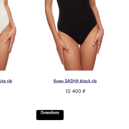
te rib
боди SASHA black rib
10 400
₽
Подробнее