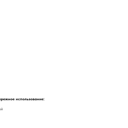
ережное использование:
ой