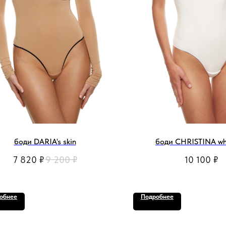
боди DARIA's skin
боди CHRISTINA whi
7 820
₽
9 200
₽
10 100
₽
обнее
Подробнее