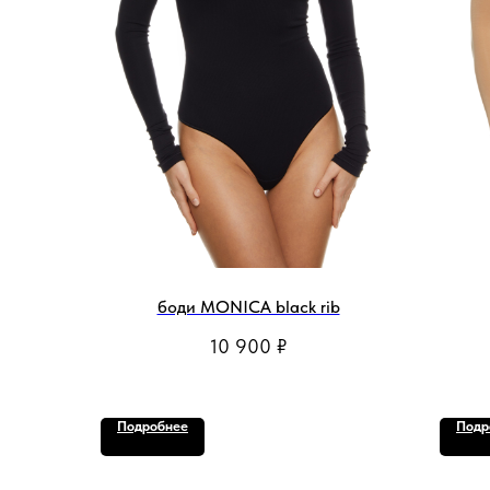
боди MONICA black rib
10 900
₽
Подробнее
Подр