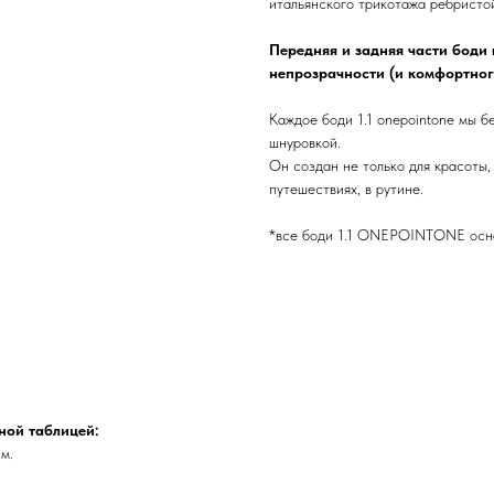
итальянского трикотажа ребристо
Передняя и задняя части боди
непрозрачности (и комфортног
Каждое боди 1.1 onepointone мы 
шнуровкой.
Он создан не только для красоты, 
путешествиях, в рутине.
*все боди 1.1 ONEPOINTONE осна
ной таблицей:
м.