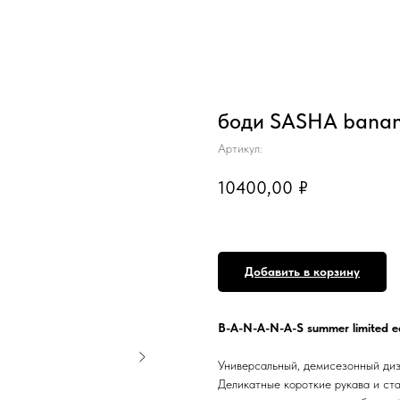
боди SASHA banan
Артикул:
10400,00
₽
Добавить в корзину
B-A-N-A-N-A-S summer limited e
Универсальный, демисезонный ди
Деликатные короткие рукава и ст