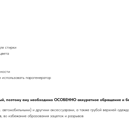
ля стирки
цвета
хности
м использовать парогенератор
ый, поэтому ему необходимо ОСОБЕННО аккуратное обращение и б
ч. автомобильными) и другими аксессуарами, а также грубой верхней одежд
, во избежание образования зацепок и разрывов