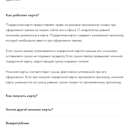
Как работает карта?
Подарочная карта предоставляет право на разовое применение скидки при
оформлении заказа на нашем сайте или в офисе 1.1 onepointone, равной
номиналу указанному в карте. Подарочная карта содержит уникальный промокод,
который необходимо ввести при оформлении заказа.
Если сумма заказа, оплачиваемого подарочной картой меньше его номинала,
оставшаяся сумма не подлежит возврату. Если сумма заказа превышает номинал
подарочной карты, недостающая сумма подлежит оплате.
Номинал карты соответствует сумме, фактически уплаченной при его
оформлении. Если при покупке подарочной карты применялся промокод, номинал
карты уменьшится на сумму, равную сумме скидки по применённому промокоду.
Как получить карту?
Хотите другой номинал карты?
Возврат/обмен