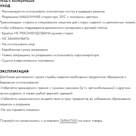
Уход и эксплуатация
УХОД
• Рекомендуется использовать химическую чистку в щадящем режиме
• Разрешена МАШИННАЯ стирка при 30'C с похожими цветами
*рекомендуем стирать в специальном мешочке для стирки изделий из деликатных тканей,
чтобы избежать повреждения деликатного материала и деталей платья
• Крайне НЕ РЕКОМЕНДОВАНА ручная стирка
• НЕ ЗАМАЧИВАТЬ
• Не использовать хлор
• Барабанная сушка запрещена
• Глажка запрещена, но разрешено использовать парогенератора
• Сушить в вертикальном положении
ЭКСПЛУАТАЦИЯ
Для более длительного срока службы изделия необходимо аккуратное обращение и
бережное использование:
•Избегайте чрезмерного трения с сумками, ремнями (в т.ч. автомобильными) и другими
аксессуарами, а также грубой верхней одеждой
•Избегайте механического воздействия острых предметов, во избежание образования
зацепок и разрывов
•Не застирывать локально
Пожалуйста ознакомьтесь с условиями
ГАРАНТИИ
на наши товары