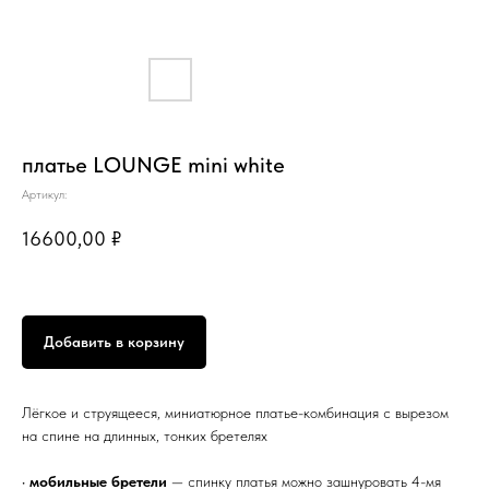
платье LOUNGE mini white
Артикул:
16600,00
₽
Добавить в корзину
Лёгкое и струящееся, миниатюрное платье-комбинация с вырезом
на спине на длинных, тонких бретелях
•
мобильные бретели
— спинку платья можно зашнуровать 4-мя