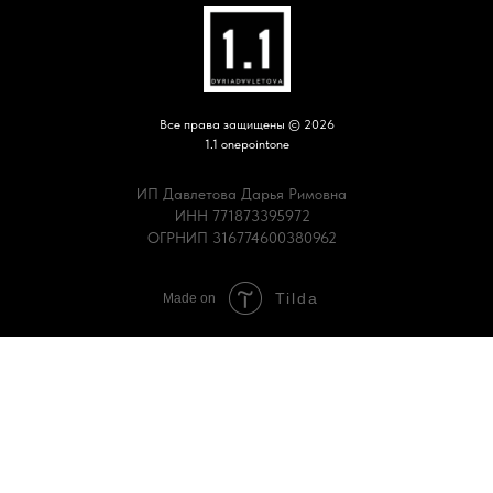
Все права защищены © 2026
1.1 onepointone
ИП Давлетова Дарья Римовна
ИНН 771873395972
ОГРНИП 316774600380962
Tilda
Made on