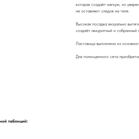
которая создаёт мягкую, но увер
не оставляют следов на теле.
Высокая посадка визуально вытяг
создаёт аккуратный и собранный а
Ластовица выполнена из основног
Для полноценного сета приобрет
ной таблицей: