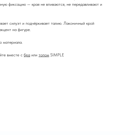
енную фиксацию — края не впиваются, не передавливают и
ивает силуэт и подчёркивает талию. Лаконичный крой
кцент на фигуре.
о материала.
айте вместе с
бра
или
топом
SIMPLE