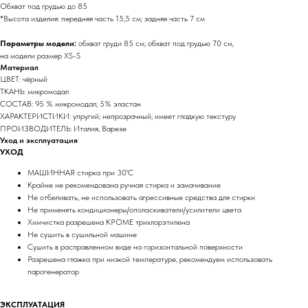
Обхват под грудью до 85
*Высота изделия: передняя часть 15,5 см; задняя часть 7 см
Параметры модели:
обхват груди 85 см; обхват под грудью 70 см,
на модели размер XS-S
Материал
ЦВЕТ: чёрный
ТКАНЬ: микромодал
СОСТАВ: 95 % микромодал; 5% эластан
ХАРАКТЕРИСТИКИ: упругий; непрозрачный; имеет гладкую текстуру
ПРОИЗВОДИТЕЛЬ: Италия, Варезе
Уход и эксплуатация
УХОД
МАШИННАЯ стирка при 30'C
Крайне не рекомендована ручная стирка и замачивание
Не отбеливать, не использовать агрессивные средства для стирки
Не применять кондиционеры/ополаскиватели/усилители цвета
Химчистка разрешена КРОМЕ трихлорэтилена
Не сушить в сушильной машине
Сушить в расправленном виде на горизонтальной поверхности
Разрешена глажка при низкой температуре, рекомендуем использовать
парогенератор
ЭКСПЛУАТАЦИЯ