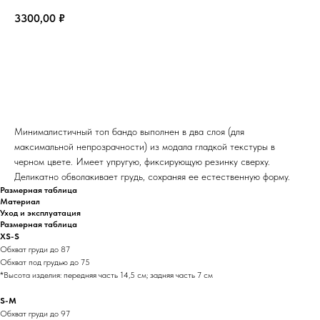
3300,00
₽
Добавить в корзину
Минималистичный топ бандо выполнен в два слоя (для
максимальной непрозрачности) из модала гладкой текстуры в
черном цвете. Имеет упругую, фиксирующую резинку сверху.
Деликатно обволакивает грудь, сохраняя ее естественную форму.
Размерная таблица
Материал
Уход и эксплуатация
Размерная таблица
XS-S
Обхват груди до 87
Обхват под грудью до 75
*Высота изделия: передняя часть 14,5 см; задняя часть 7 см
S-M
Обхват груди до 97