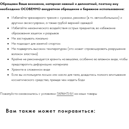
Обращаем Ваше внимание, материал нежный и деликатный, поэтому ему
необходимо ОСОБЕННО аккуратное обращение и бережное использование:
Избегайте чрезмерного трения с сумками, ремнями (в т.ч. автомобильными) и
другими аксессуарами, а также грубой верхней одеждой
Избегайте механического воздействия острых предметов, во избежание
образования зацепок и разрывов
Не застирывать локально
Не подходит для занятий спортом
Не подвергать высоким температурам (это может спровоцировать разрушение
волокон эластана)
Крайне не рекомендуется хранить на вешалке, особенно во влажном виде, чтобы
предотвратить деформацию материала
Храните в сложенном виде
Если вы используете лосьон или масло для тела, дождитесь полного впитывания
косметического средства, прежде чем надеть боди
Пожалуйста ознакомьтесь с условиями
ГАРАНТИИ
на наши товары
Вам также может понравиться: