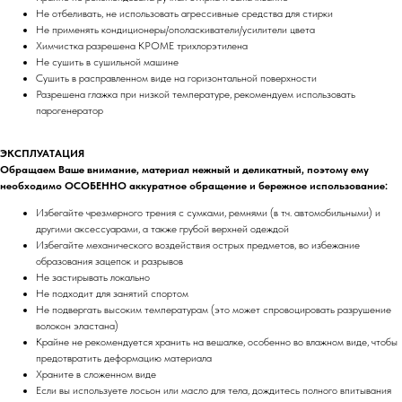
Не отбеливать, не использовать агрессивные средства для стирки
Не применять кондиционеры/ополаскиватели/усилители цвета
Химчистка разрешена КРОМЕ трихлорэтилена
Не сушить в сушильной машине
Сушить в расправленном виде на горизонтальной поверхности
Разрешена глажка при низкой температуре, рекомендуем использовать
парогенератор
ЭКСПЛУАТАЦИЯ
Обращаем Ваше внимание, материал нежный и деликатный, поэтому ему
необходимо ОСОБЕННО аккуратное обращение и бережное использование:
Избегайте чрезмерного трения с сумками, ремнями (в т.ч. автомобильными) и
другими аксессуарами, а также грубой верхней одеждой
Избегайте механического воздействия острых предметов, во избежание
образования зацепок и разрывов
Не застирывать локально
Не подходит для занятий спортом
Не подвергать высоким температурам (это может спровоцировать разрушение
волокон эластана)
Крайне не рекомендуется хранить на вешалке, особенно во влажном виде, чтобы
предотвратить деформацию материала
Храните в сложенном виде
Если вы используете лосьон или масло для тела, дождитесь полного впитывания