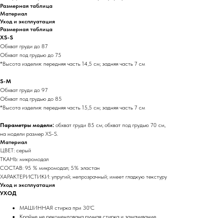
Размерная таблица
Материал
Уход и эксплуатация
Размерная таблица
XS-S
Обхват груди до 87
Обхват под грудью до 75
*Высота изделия: передняя часть 14,5 см; задняя часть 7 см
S-M
Обхват груди до 97
Обхват под грудью до 85
*Высота изделия: передняя часть 15,5 см; задняя часть 7 см
Параметры модели:
обхват груди 85 см; обхват под грудью 70 см,
на модели размер XS-S.
Материал
ЦВЕТ: серый
ТКАНЬ: микромодал
СОСТАВ: 95 % микромодал; 5% эластан
ХАРАКТЕРИСТИКИ: упругий; непрозрачный; имеет гладкую текстуру
Уход и эксплуатация
УХОД
МАШИННАЯ стирка при 30'C
Крайне не рекомендована ручная стирка и замачивание