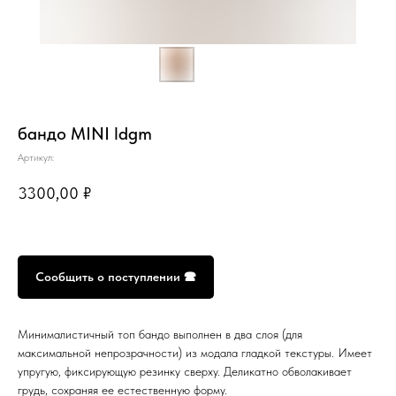
бандо MINI ldgm
Артикул:
3300,00
₽
Сообщить о поступлении 🕿
Минималистичный топ бандо выполнен в два слоя (для
максимальной непрозрачности) из модала гладкой текстуры. Имеет
упругую, фиксирующую резинку сверху. Деликатно обволакивает
грудь, сохраняя ее естественную форму.