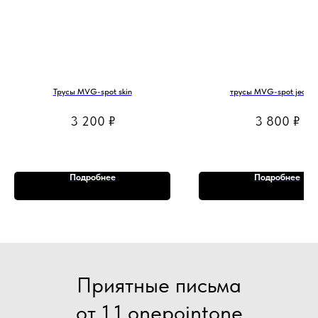
Трусы MVG-spot skin
трусы MVG-spot jeopa
3 200
₽
3 800
₽
Подробнее
Подробнее
Приятные письма
от 1.1 onepointone